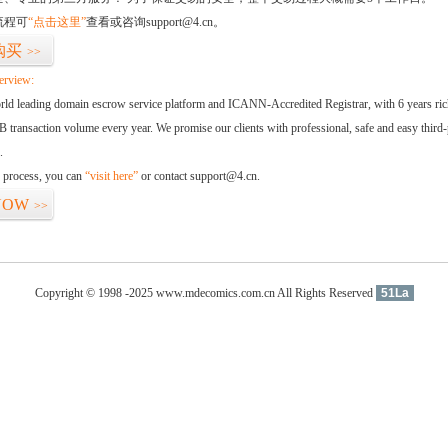
流程可
“点击这里”
查看或咨询support@4.cn。
购买
>>
erview:
orld leading domain escrow service platform and ICANN-Accredited Registrar, with 6 years ri
 transaction volume every year. We promise our clients with professional, safe and easy third-
.
d process, you can
“visit here”
or contact support@4.cn.
NOW
>>
Copyright © 1998 -2025 www.mdecomics.com.cn All Rights Reserved
51La