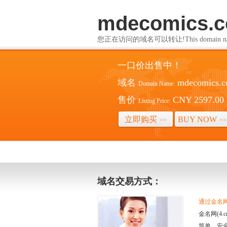
mdecomics.c
您正在访问的域名可以转让!This domain name i
一口价出售中！
域名
mdecomics.c
Domain Name:
售价
CNY 2597.00
Listing Price:
立即购买
BUY NOW
>>
>>
域名交易方式：
通过金名网(
金名网(4
简单、安