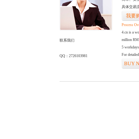
具体交易
我要
Process Ov
4.cn is a w
million RMB
联系我们
5 workdays
For detaile
QQ：2726103981
BUY 